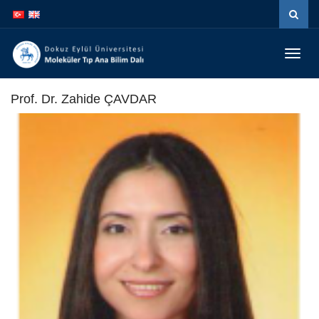
İçeriğe
Navigasyona
atla
atla
Menüy
Geç
Prof. Dr. Zahide ÇAVDAR