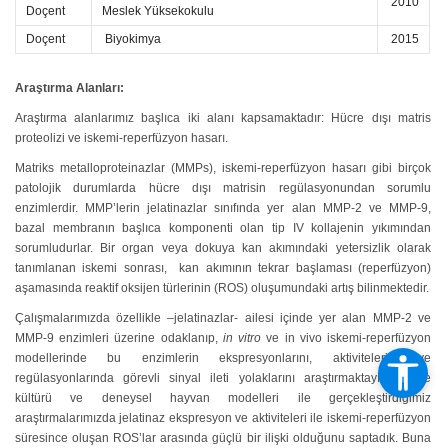
2010
Doçent
Meslek Yüksekokulu
Doçent
Biyokimya
2015
Araştırma Alanları:
Araştırma alanlarımız başlıca iki alanı kapsamaktadır: Hücre dışı matris
proteolizi ve iskemi-reperfüzyon hasarı.
Matriks metalloproteinazlar (MMPs), iskemi-reperfüzyon hasarı gibi birçok
patolojik durumlarda hücre dışı matrisin regülasyonundan sorumlu
enzimlerdir. MMP’lerin jelatinazlar sınıfında yer alan MMP-2 ve MMP-9,
bazal membranın başlıca komponenti olan tip IV kollajenin yıkımından
sorumludurlar. Bir organ veya dokuya kan akımındaki yetersizlik olarak
tanımlanan iskemi sonrası, kan akımının tekrar başlaması (reperfüzyon)
aşamasında reaktif oksijen türlerinin (ROS) oluşumundaki artış bilinmektedir.
Çalışmalarımızda özellikle –jelatinazlar- ailesi içinde yer alan MMP-2 ve
MMP-9 enzimleri üzerine odaklanıp,
in vitro
ve in vivo iskemi-reperfüzyon
modellerinde bu enzimlerin ekspresyonlarını, aktivitelerini ve
regülasyonlarında görevli sinyal ileti yolaklarını araştırmaktayız. Hücre
kültürü ve deneysel hayvan modelleri ile gerçekleştirdiğimiz
araştırmalarımızda jelatinaz ekspresyon ve aktiviteleri ile iskemi-reperfüzyon
süresince oluşan ROS’lar arasında güçlü bir ilişki olduğunu saptadık. Buna