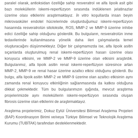
paralel olarak, antioksidan özelliğe sahip resveratrol ve alfa lipoik asit gibi
bazı moleküllerin iskemi-reperfüzyon sırasında indüklenen jelatinazlar
üzerine olası etkilerini araştırmaktayız.
İn vitro
koşullarda insan beyin
mikrovasküler endotel hücrelerinde oluşturduğumuz iskemi-reperfüzyon
hasarında resveratrolün sitotoksite, ROS, MMP-2 ve MMP-9 üzerine inhibe
edici özelliğe sahip olduğunu gösterdik. Bu bulguların, resveratrolün inme
tedavilerinde kullanılmasına yönelik daha ileri çalışmalarda temel
oluşturacağını düşünmekteyiz. Diğer bir çalışmamızda ise, alfa lipoik asitin
sıçanlarda oluşturulmuş renal iskemi-reperfüzyon hasarı üzerine olası
koruyucu etkisini, ve MMP-2 ve MMP-9 üzerine olan etkisini araştırdık.
Bulgularımız, alfa lipoik asitin renal iskemi-reperfüzyon süresince artan
MMP-2, MMP-9 ve renal hasar üzerine azaltıcı etkisi olduğunu gösterdi. Bu
bulgu, alfa lipoik asitin MMP-2 ve MMP-9 üzerine olan azaltıcı etkisinin aynı
zamanda renal koruyucu etkinliğinin sağlanmasında da katkısı olduğuna
dikkat çekmektedir. Tüm bu bulgularımızın ışığında, mevcut araştırma
projelerimizde aynı moleküllerin iskemi-reperfüzyon sırasında oluşan
fibrosis üzerine olan etkilerini de araştırmaktayız.
Araştırma projelerimiz, Dokuz Eylül Üniversitesi Bilimsel Araştırma Projeleri
(BAP) Koordinasyon Birimi ve/veya Türkiye Bilimsel ve Teknolojik Araştırma
Kurumu (TUBİTAK) tarafından desteklenmektedir.