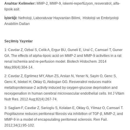
Anahtar Kelimeler:
MMP-2, MMP-9, iskemi-reperfüzyon, resveratrol, alfa-
lipoik asit
İşbirliği:
Nefroloji, Laboratuvar Hayvanları Bilimi, Histoloji ve Embriyoloji
Anabilim Dalları
Seçilmiş Yayınlar
1: Cavdar Z, Ozbal S, Celik A, Ergur BU, Guneli E, Ural C, Camsari T, Guner
GA. The effects of alpha-lipoic acid on MMP-2 and MMP-9 activities in a rat
renal ischemia and re-perfusion model. Biotech Histochem. 2014
May;89(4):304-14.
2: Cavdar Z, Egrilmez MY, Altun ZS, Arslan N, Yener N, Sayin O, Genc S,
Genc K, Islekel H, Oktay G, Akdogan GG. Resveratrol reduces matrix
metalloproteinase-2 activity induced by oxygen-glucose deprivation and
reoxygenation in human cerebral microvascular endothelial cells. Int J Vitam
Nutr Res. 2012 Aug;82(4):267-74.
3: Saglam F, Cavdar Z, Sarioglu S, Kolatan E, Oktay G, Yilmaz O, Camsari T.
Pioglitazone reduces peritoneal fibrosis via inhibition of TGF-β, MMP-2, and
MMP-9 in a model of encapsulating peritoneal sclerosis. Ren Fail.
2012;34(1):95-102.